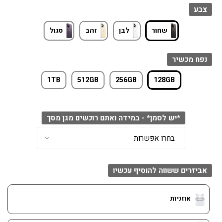
צבע
שחור
לבן
זהב
סגול
נפח מכשיר
1TB
512GB
256GB
128GB
*יש לסמן* - במידה ואתם רוכשים מגן מסך
אביזרים ששווה להוסיף עכשיו
אוזניות