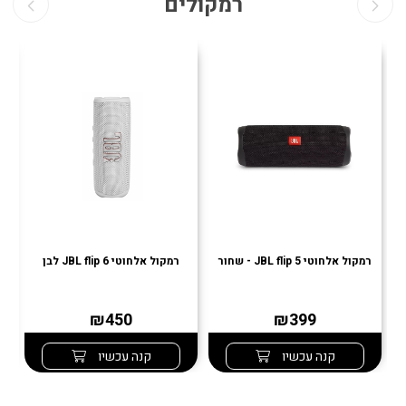
רמקולים
רמקול אלחוטי JBL flip 5 - שחור
רמקול אלחוטי JBL flip 6 לבן
רמ
₪450
₪399
קנה עכשיו
קנה עכשיו