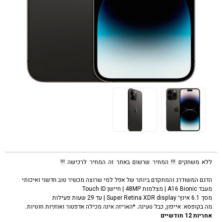
ללא משחקים !!! המחיר שרשום באתר זה המחיר לרכישה !!!
טלפון סלולרי אפל
אייפון 14 פרו שחור Apple iPhone 14 pro 128GB
הדגם המשודרג והמתקדם ביותר של אפל למי שרוצה מכשיר טוב חדשני ואיכותי
מעבד A16 Bionic | מצלמות 48MP | חיישן Touch ID
מסך 6.1 אינץ׳ Super Retina XDR display | עד 29 שעות פעילות
מה בקופסא: אייפון, כבל טעינה. *האריזה אינה מכילה אדפטור ואוזניות חוטיות.
אחריות 12 חודשיים