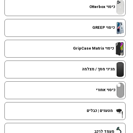
כיסוי Otterbox
כיסוי GREEP
כיסוי GripCase Matrix
מגיני מסך / מצלמה
כיסוי אחורי
מטענים | כבלים
מעמד לרכב