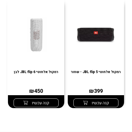
רמקול אלחוטי JBL flip 5 - שחור
רמקול אלחוטי JBL flip 6 לבן
רמ
₪450
₪399
קנה עכשיו
קנה עכשיו