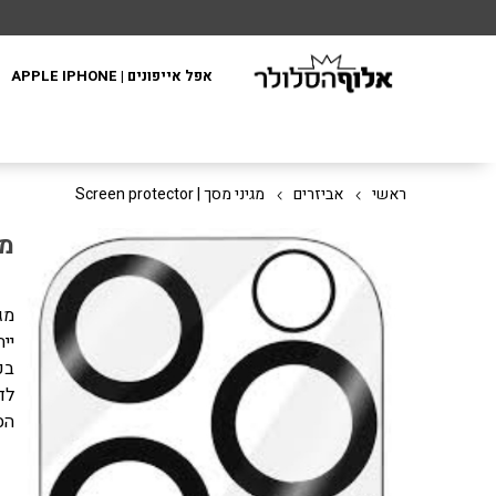
אפל אייפונים | APPLE IPHONE
ראשי
אביזרים
מגיני מסך | Screen protector
מג
מג
יי
בכ
לד
הס