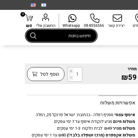
0
החשבון שלי
פים
יצירת קשר
08-8556566
Whatsapp
₪0
מחיר
i
הוסף לסל
₪59
h
אפשרויות משלוח
איסוף עצמי
מסניף רמלה - בכתובת:
ישראל פרנקל 25, רמלה
משלוח חינם
מגיע לנקודת איסוף עד 7 ימי עסקים
משלוח מהיר
₪49 לבית הלקוח 1-3 ימי עסקים
משלוח אקספרס
(מרכז ושפלה בלבד!)
₪80 עד 1 ימי עסקים