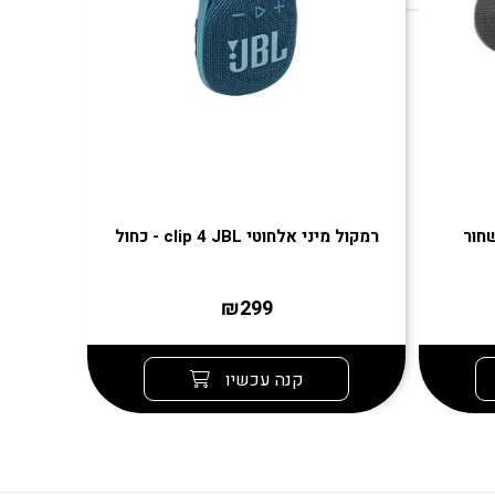
רמקול מיני אלחוטי clip 4 JBL - כחול
רמקול אלחוטי l
₪299
קנה עכשיו