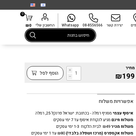
0
החשבון שלי
פים
יצירת קשר
08-8556566
Whatsapp
₪0
מחיר
i
הוסף לסל
₪199
h
אפשרויות משלוח
איסוף עצמי
מסניף רמלה - בכתובת:
ישראל פרנקל 25, רמלה
משלוח חינם
מגיע לנקודת איסוף עד 7 ימי עסקים
משלוח מהיר
₪49 לבית הלקוח 1-3 ימי עסקים
משלוח אקספרס
(מרכז ושפלה בלבד!)
₪80 עד 1 ימי עסקים