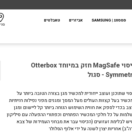
סמסונג | SAMSUNG
אביזרים
טאבלטים
סני
כיסוי MagSafe חזק במיוחד Otterbox
Symmet - סגול
סוי שתוכנן ועוצב ייחודית למכשיר מגן בצורה הטובה ביותר על
כשיר בעל קצוות העולים מעל המסך ומגנים מפני נפילות חזיתיות
צב בכדי לספק את חווית השימוש הנוחה ביותר קל ליישום ומגן
למות על כל חלקי המכשיר הפתחים וכפתורי ההפעלה עם סיליקון
יש לבלימת זעזועים (הכיסוי עבר את מבחני העמידות של צבא
ה”ב) אחריות יצרן לשנה על ידי אלוף הסלולר