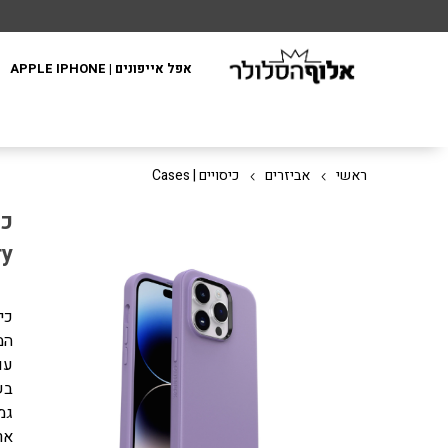
אפל אייפונים | APPLE IPHONE
ראשי
אביזרים
כיסויים | Cases
ry
כי
המ
עו
בש
גמ
אר