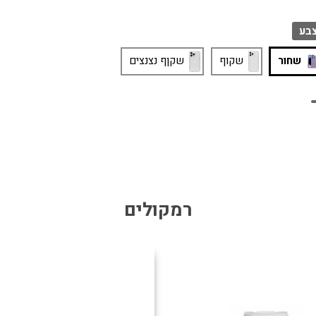
בע
שחור
שקוף
שקןף נצנצים
רמקולים