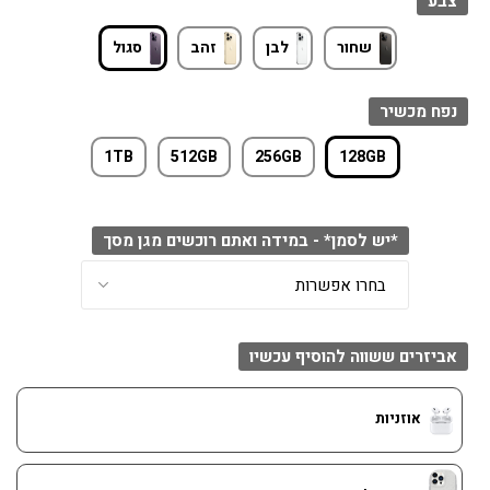
צבע
שחור
לבן
זהב
סגול
נפח מכשיר
1TB
512GB
256GB
128GB
*יש לסמן* - במידה ואתם רוכשים מגן מסך
אביזרים ששווה להוסיף עכשיו
אוזניות