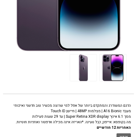
טלפון סלולרי אפל אייפון 14 פרו סגול Apple iPhone 14 pro 128GB
הדגם המשודרג והמתקדם ביותר של אפל למי שרוצה מכשיר טוב חדשני ואיכותי
מעבד A16 Bionic | מצלמות 48MP | חיישן Touch ID
מסך 6.1 אינץ׳ Super Retina XDR display | עד 29 שעות פעילות
מה בקופסא: אייפון, כבל טעינה. *האריזה אינה מכילה אדפטור ואוזניות חוטיות.
האחריות 12 חודשיים