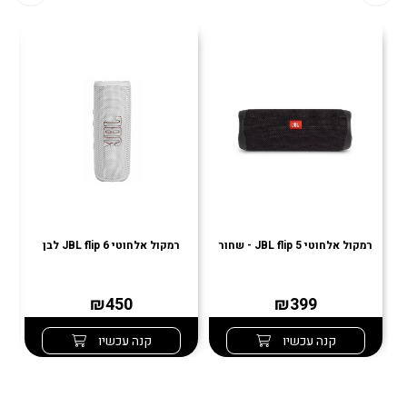
רמקול אלחוטי JBL flip 5 - שחור
רמקול אלחוטי JBL flip 6 לבן
רמ
₪450
₪399
קנה עכשיו
קנה עכשיו