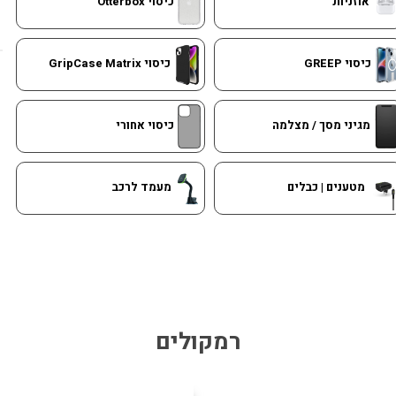
אוזניות
כיסוי Otterbox
כיסוי GREEP
כיסוי GripCase Matrix
מגיני מסך / מצלמה
כיסוי אחורי
מטענים | כבלים
מעמד לרכב
רמקולים