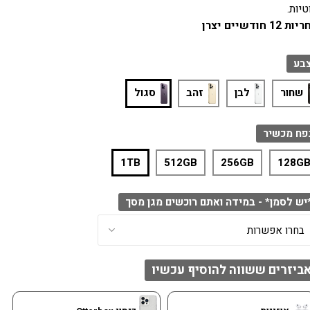
טיות.
 12 חודשיים יצרן
בע
שחור
לבן
זהב
סגול
פח מכשיר
1TB
512GB
256GB
128G
יש לסמן* - במידה ואתם רוכשים מגן מסך
ביזרים ששווה להוסיף עכשיו