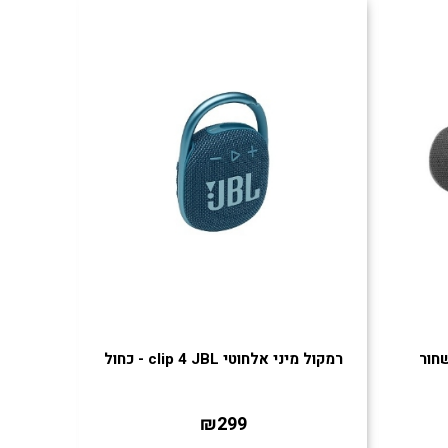
רמקול מיני אלחוטי clip 4 JBL - כחול
רמקול אלחוטי l
₪299