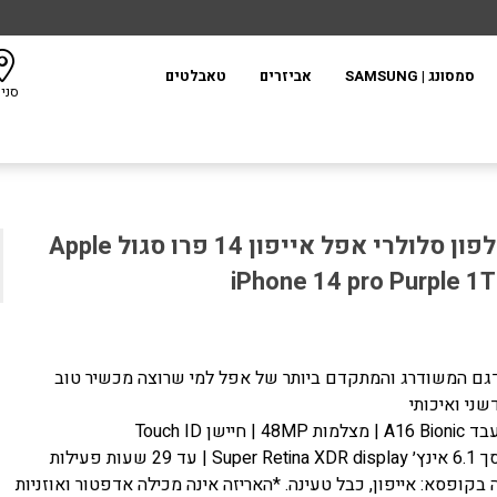
סמסונג | SAMSUNG
אביזרים
טאבלטים
סני
טלפון סלולרי אפל אייפון 14 פרו סגול Apple
iPhone 14 pro Purple 1
 סלולרי אפל אייפון 14 פרו סגול Apple iPhone 14 pro 1TB
גם המשודרג והמתקדם ביותר של אפל למי שרוצה מכשיר טוב
שני ואיכותי
A | מצלמות 48MP | חיישן Touch ID
Super Retina XD | עד 29 שעות פעילות
 בקופסא: אייפון, כבל טעינה. *האריזה אינה מכילה אדפטור ואוזניות