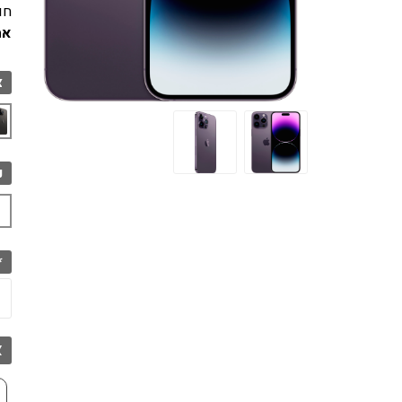
חו
אחריות
צ
נ
B
*
א