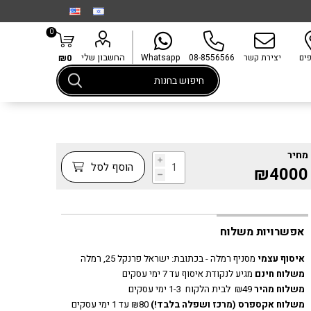
0
החשבון שלי
פים
יצירת קשר
08-8556566
Whatsapp
₪0
מחיר
i
הוסף לסל
₪4000
h
אפשרויות משלוח
איסוף עצמי
מסניף רמלה - בכתובת:
ישראל פרנקל 25, רמלה
משלוח חינם
מגיע לנקודת איסוף עד 7 ימי עסקים
משלוח מהיר
₪49 לבית הלקוח 1-3 ימי עסקים
משלוח אקספרס
(מרכז ושפלה בלבד!)
₪80 עד 1 ימי עסקים