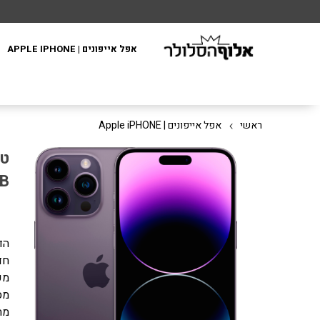
אפל אייפונים | APPLE IPHONE
ראשי
אפל אייפונים | Apple iPHONE
TB
טלפון
הד
חד
מעבד 16 Bionic
מסך 6.1 אינץ׳ R display
מה