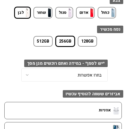
צבע
כחול
אדום
סגול
שחור
לבן
נפח מכשיר
512GB
256GB
128GB
*יש לסמן* - במידה ואתם רוכשים מגן מסך
אביזרים ששווה להוסיף עכשיו
אוזניות