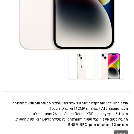
טלפון סלולרי אפל אייפון 14 לבן Apple iPhone 14 256GB
הדגם המשודרג והמתקדם ביותר של אפל למי שרוצה מכשיר טוב חדשני ואיכותי
מעבד A15 Bionic | מצלמות 12MP | חיישן Touch ID
מסך 6.1 אינץ׳ Super Retina XDR display | עד 26 שעות פעילות
מה בקופסא: אייפון, כבל טעינה. *האריזה אינה מכילה אדפטור ואוזניות חוטיות.
אחריות 12 חודשיים תומך E-SIM NFC