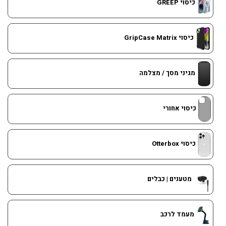
כיסוי GREEP
כיסוי GripCase Matrix
מגיני מסך / מצלמה
כיסוי אחורי
כיסוי Otterbox
מטענים | כבלים
מעמד לרכב