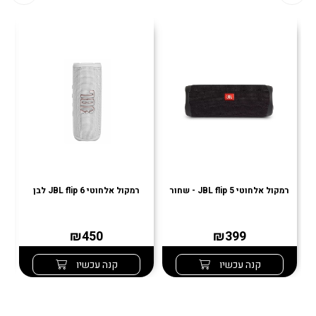
רמקול אלחוטי JBL flip 5 - שחור
רמקול אלחוטי JBL flip 6 לבן
רמ
₪450
₪399
קנה עכשיו
קנה עכשיו