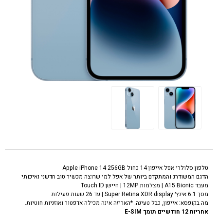
ללא משחקים המחיר שמוצג באתר זה המחיר לרכישה
טלפון סלולרי אפל אייפון 14 כחול Apple iPhone 14 256GB
הדגם המשודרג והמתקדם ביותר של אפל למי שרוצה מכשיר טוב חדשני ואיכותי
מעבד A15 Bionic | מצלמות 12MP | חיישן Touch ID
מסך 6.1 אינץ׳ Super Retina XDR display | עד 26 שעות פעילות
מה בקופסא: אייפון, כבל טעינה. *האריזה אינה מכילה אדפטור ואוזניות חוטיות.
אחריות 12 חודשיים תומך E-SIM