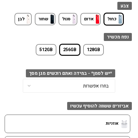
צבע
כחול
אדום
סגול
שחור
לבן
נפח מכשיר
512GB
256GB
128GB
*יש לסמן* - במידה ואתם רוכשים מגן מסך
אביזרים ששווה להוסיף עכשיו
אוזניות