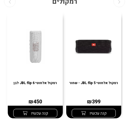
רמקולים
רמקול אלחוטי JBL flip 5 - שחור
רמקול אלחוטי JBL flip 6 לבן
רמ
₪450
₪399
קנה עכשיו
קנה עכשיו