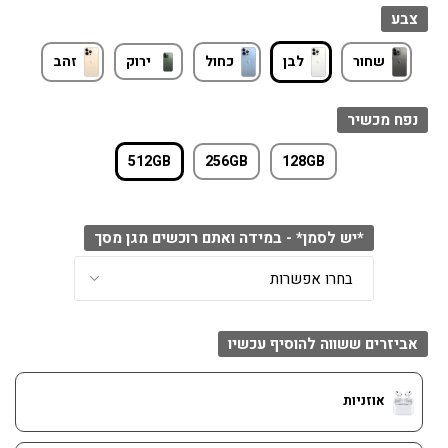
צבע
שחור
לבן
כחול
ירוק
זהב
נפח מכשיר
512GB
256GB
128GB
*יש לסמן* - במידה ואתם רוכשים מגן מסך
אביזרים ששווה להוסיף עכשיו
אוזניות