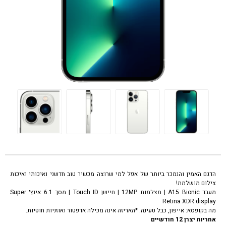
טלפון סלולרי אפל אייפון 13 פרו לבן Apple iPhone 13 pro 512GB
הדגם האמין והנמכר ביותר של אפל למי שרוצה מכשיר טוב חדשני ואיכותי ואיכות
צילום מושלמת!
מעבד A15 Bionic | מצלמות 12MP | חיישן Touch ID | מסך 6.1 אינץ׳ Super
Retina XDR display
מה בקופסא: אייפון, כבל טעינה. *האריזה אינה מכילה אדפטור ואוזניות חוטיות.
אחריות יצרן 12 חודשיים