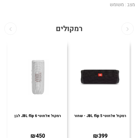
מצב : משומש
רמקולים
רמקול אלחוטי JBL flip 5 - שחור
רמקול אלחוטי JBL flip 6 לבן
רמ
₪450
₪399