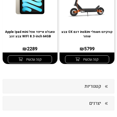
קורקינט חשמלי inokim דגם OX צבע
טאבלט אייפד אפל Apple Ipad mini
שחור
WIFI 8.3-inch 64GB צבע זהב
₪2289
₪5799
קנה עכשיו
קנה עכשיו
קטגוריות
יצרנים