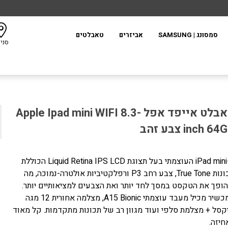
סמסונג | SAMSUNG
אביזרים
טאבלטים
סני
טאבלט אייפד אפל Apple Ipad mini WIFI 8.3-
inch 6 צבע זהב
ה-iPad mini העוצמתי בעל תצוגת Liquid Retina IPS LCD הכוללת
תכונות True Tone, צבע רחב P3 ורפלקטיביות אולטרה-נמוכה, מה
ופך את הטקסט במסך לחד יותר ואת הצבעים למציאותיים יותר.
המכשיר מכיל מעבד עוצמתי A15 Bionic, מצלמה אחורית 12 מגה
קסל + מצלמת סלפי ועוד מגוון רב של תכונות מתקדמות. קל מאוד
חיזה.