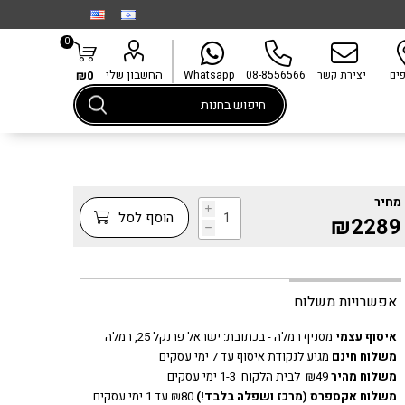
0
החשבון שלי
פים
יצירת קשר
08-8556566
Whatsapp
₪0
מחיר
i
הוסף לסל
₪2289
h
אפשרויות משלוח
איסוף עצמי
מסניף רמלה - בכתובת:
ישראל פרנקל 25, רמלה
משלוח חינם
מגיע לנקודת איסוף עד 7 ימי עסקים
משלוח מהיר
₪49 לבית הלקוח 1-3 ימי עסקים
משלוח אקספרס
(מרכז ושפלה בלבד!)
₪80 עד 1 ימי עסקים