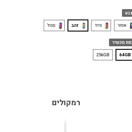
בע
אפור
ורוד
זהב
סגול
פח מכשיר
256GB
64GB
רמקולים