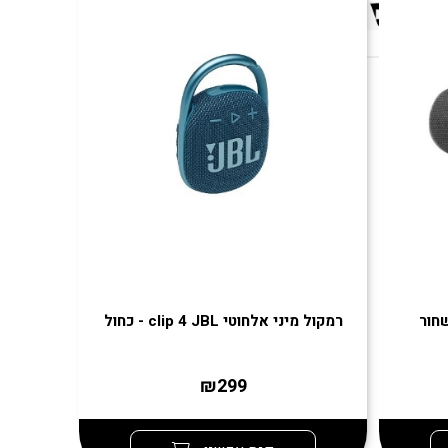
רמקול מיני אלחוטי clip 4 JBL - כחול
רמקול אלחוטי l
₪299