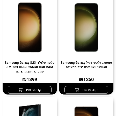
סמסונג גלקסי רגיל Samsung Galaxy
טלפון סלולרי Samsung Galaxy S23
S23 128GB צבע ירוק מתצוגה
SM-S911B/DS 256GB 8GB RAM
סמסונג זהב מתצוגה
₪1399
₪1250
קנה עכשיו
קנה עכשיו