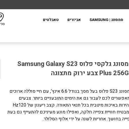
סמסונג | SAMSUNG
אביזרים
טאבלטים
סני
סמסונג גלקסי פלוס Samsung Galaxy S23
Plus 25 צבע ירוק מתצוגה
סמסונג S23 פלוס בעל מסך בגודל 6.6 אינץ’, עם חיי סוללה ארוכים
אפשרים לכם לעבור גם את הימים התובעניים ביותר. צבעים
ובהירות באיכות מיטבית בכל תנאי התאורה. קצב ריענון של Hz120
בטיח חוויית צפייה חלקה, ואפילו מונע מעיניכם להתעייף גם בעת
ייה בחושך. אחריות לשנה על ידי אלוף הסלולר.