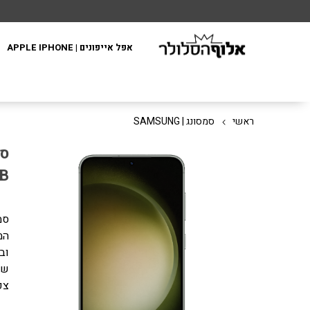
אפל אייפונים | APPLE IPHONE
ראשי
סמסונג | SAMSUNG
6GB
המ
שמ
צפ