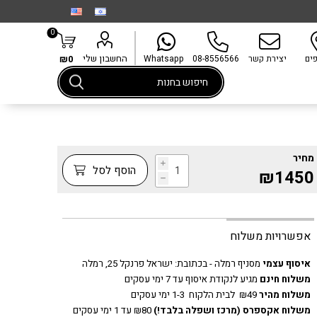
0
החשבון שלי
פים
יצירת קשר
08-8556566
Whatsapp
₪0
מחיר
i
הוסף לסל
₪1450
h
אפשרויות משלוח
איסוף עצמי
מסניף רמלה - בכתובת:
ישראל פרנקל 25, רמלה
משלוח חינם
מגיע לנקודת איסוף עד 7 ימי עסקים
משלוח מהיר
₪49 לבית הלקוח 1-3 ימי עסקים
משלוח אקספרס
(מרכז ושפלה בלבד!)
₪80 עד 1 ימי עסקים