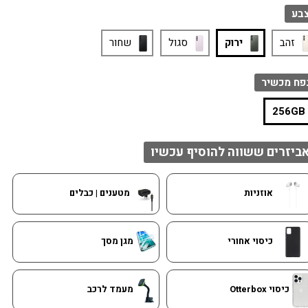
בע
זהב
ירוק
סגול
שחור
פח מכשיר
256GB
ביזרים ששווה להוסיף עכשיו
אוזניות
מטענים | כבלים
כיסוי אחורי
מגן מסך
כיסוי Otterbox
מעמד לרכב