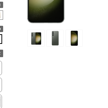
צ
נ
א