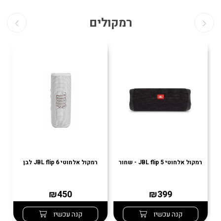
רמקולים
רמקול אלחוטי JBL flip 5 - שחור
רמקול אלחוטי JBL flip 6 לבן
רמ
₪450
₪399
קנה עכשיו
קנה עכשיו