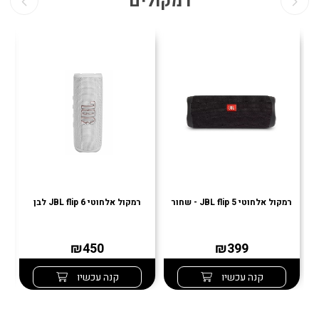
רמקולים
רמקול אלחוטי JBL flip 5 - שחור
רמקול אלחוטי JBL flip 6 לבן
רמ
₪450
₪399
קנה עכשיו
קנה עכשיו