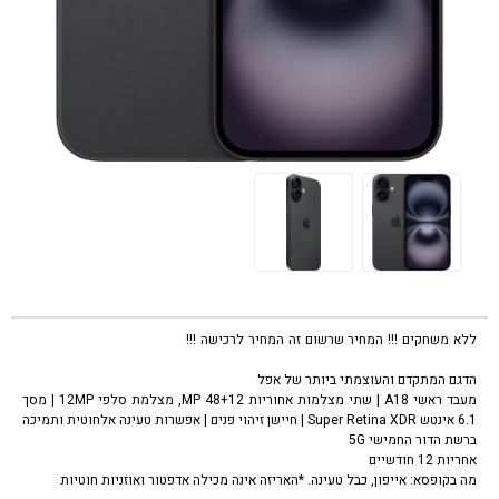
ללא משחקים !!! המחיר שרשום זה המחיר לרכישה !!!
טלפון סלולרי אפל אייפון 16
שחור Apple iPhone 16 128GB
הדגם המתקדם והעוצמתי ביותר של אפל
מעבד ראשי A18 | שתי מצלמות אחוריות 48+12 MP, מצלמת סלפי 12MP | מסך
6.1 אינטש Super Retina XDR | חיישן זיהוי פנים | אפשרות טעינה אלחוטית ותמיכה
ברשת הדור החמישי 5G
אחריות 12 חודשיים
מה בקופסא: אייפון, כבל טעינה. *האריזה אינה מכילה אדפטור ואוזניות חוטיות