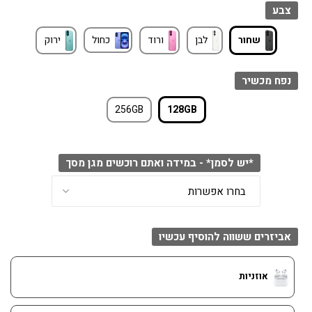
צבע
שחור
לבן
ורוד
כחול
ירוק
נפח מכשיר
256GB
128GB
*יש לסמן* - במידה ואתם רוכשים מגן מסך
אביזרים ששווה להוסיף עכשיו
אוזניות