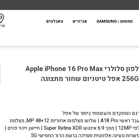
סמסונג | SAMSUNG
אביזרים
טאבלטים
סני
טלפון סלולרי Apple iPhone 16 Pro Max
אפל טיטניום שחור מתצוגה
טלפון סלולרי אפל אייפון 16 פרו מקס טיטניום שחור Apple iPhone
16 pro max black titanium 256
גם המתקדם והעוצמתי ביותר של אפל
מעבד ראשי A18 Pro | שלוש מצלמות אחוריות 48+12 MP, מצלמת
סלפי 12MP | מסך 6.9 אינטש Super Retina XDR | חיישן זיהוי פנים |
שרות טעינה אלחוטית ותמיכה ברשת הדור החמישי 5G