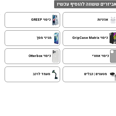
ביזרים ששווה להוסיף עכשיו
אוזניות
כיסוי GREEP
כיסוי GripCase Matrix
מגיני מסך
כיסוי אחורי
כיסוי Otterbox
מטענים | כבלים
מעמד לרכב