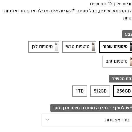
ות יצרן 12 חודשיים
 בקופסא: אייפון, כבל טעינה. *האריזה אינה מכילה אדפטור ואוזניות
טיות
בע
טיטניום שחור
טיטניום טבעי
טיטניום לבן
טיטניום זהב
פח מכשיר
1TB
512GB
256GB
יש לסמן* - במידה ואתם רוכשים מגן מסך