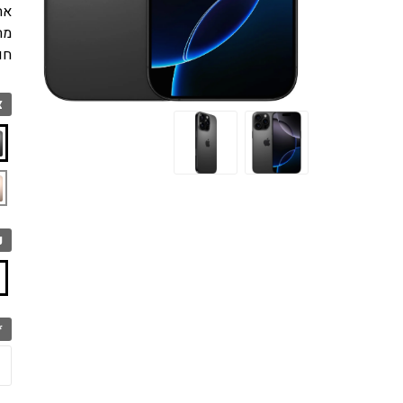
אחרי
מה
חו
צ
נ
*