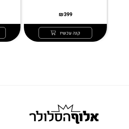
₪399
קנה עכשיו