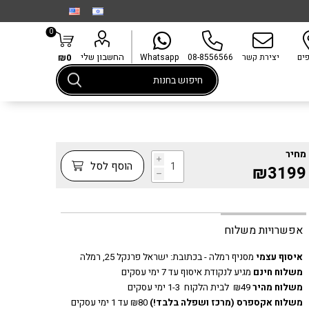
0
החשבון שלי
פים
יצירת קשר
08-8556566
Whatsapp
₪0
מחיר
i
הוסף לסל
₪3199
h
אפשרויות משלוח
איסוף עצמי
מסניף רמלה - בכתובת:
ישראל פרנקל 25, רמלה
משלוח חינם
מגיע לנקודת איסוף עד 7 ימי עסקים
משלוח מהיר
₪49 לבית הלקוח 1-3 ימי עסקים
משלוח אקספרס
(מרכז ושפלה בלבד!)
₪80 עד 1 ימי עסקים