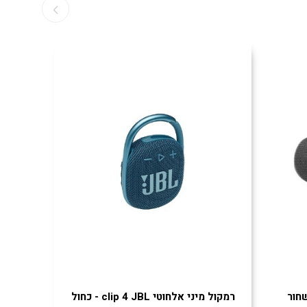
רמקול מיני אלחוטי clip 4 JBL - כחול
רמקול אלחוטי l