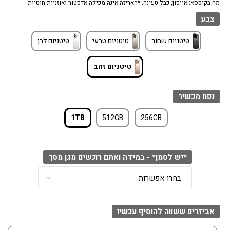
מה בקופסא: אייפון, כבל טעינה. *האריזה אינה מכילה אדפטור ואוזניות חוטיות
צבע
טיטניום שחור
טיטניום טבעי
טיטניום לבן
טיטניום זהב
נפח מכשיר
1TB
512GB
256GB
*יש לסמן* - במידה ואתם רוכשים מגן מסך
אביזרים ששווה להוסיף עכשיו