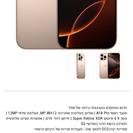
טלפון סלולרי אפל אייפון 16 פרו מקס טיטניום זהב Apple iPhone 16 pro max
desert titanium 1TB
הדגם המתקדם והעוצמתי ביותר של אפל
מעבד ראשי A18 Pro | שלוש מצלמות אחוריות 48+12 MP, מצלמת סלפי 12MP |
מסך 6.9 אינטש Super Retina XDR | חיישן זיהוי פנים | אפשרות טעינה אלחוטית
ותמיכה ברשת הדור החמישי 5G
אחריות יצרן DCS למשך שנה - מעבדות שירות של היבואן הרשמי