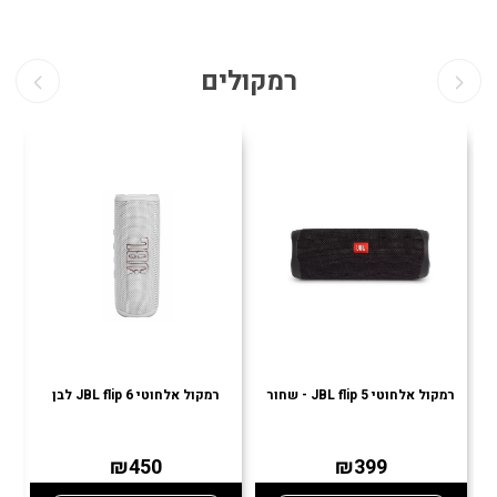
רמקולים
רמקול אלחוטי JBL flip 5 - שחור
רמקול אלחוטי JBL flip 6 לבן
רמ
₪450
₪399