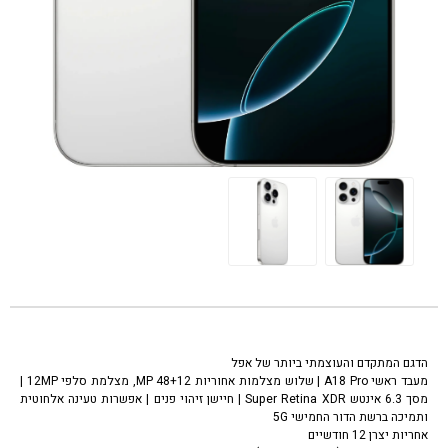
טלפון סלולרי אפל אייפון 16 פרו טיטניום לבן Apple iPhone 16 pro white
titanium 512GB
הדגם המתקדם והעוצמתי ביותר של אפל
מעבד ראשי A18 Pro | שלוש מצלמות אחוריות 48+12 MP, מצלמת סלפי 12MP |
מסך 6.3 אינטש Super Retina XDR | חיישן זיהוי פנים | אפשרות טעינה אלחוטית
ותמיכה ברשת הדור החמישי 5G
אחריות יצרן 12 חודשיים