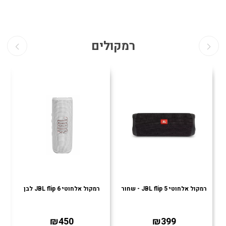
רמקולים
רמקול אלחוטי JBL flip 5 - שחור
רמקול אלחוטי JBL flip 6 לבן
רמ
₪450
₪399