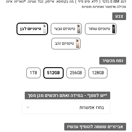
דגם E-SIM בלבד ( ללא סים פיזי ) מה בקופסא: אייפון, כבל טעינה. *האריזה אינה
מכילה אדפטור ואוזניות חוטיות
צבע
טיטניום שחור
טיטניום טבעי
טיטניום לבן
טיטניום זהב
נפח מכשיר
1TB
512GB
256GB
128GB
*יש לסמן* - במידה ואתם רוכשים מגן מסך
אביזרים ששווה להוסיף עכשיו