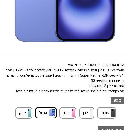
טלפון סלולרי אפל אייפון 16 כחול Apple iPhone 16 blue 128GB
הדגם המתקדם והעוצמתי ביותר של אפל
מעבד ראשי A18 | שתי מצלמות אחוריות 48+12 MP, מצלמת סלפי 12MP | מסך
6.1 אינטש Super Retina XDR | חיישן זיהוי פנים | אפשרות טעינה אלחוטית ותמיכה
ברשת הדור החמישי 5G
אחריות יצרן 12 חודשיים
מה בקופסא: אייפון, כבל טעינה. *האריזה אינה מכילה אדפטור ואוזניות חוטיות
צבע
שחור
לבן
ורוד
כחול
ירוק
נפח מכשיר