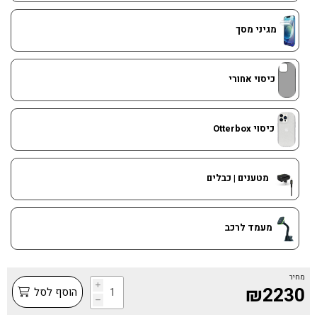
מגיני מסך
כיסוי אחורי
כיסוי Otterbox
מטענים | כבלים
מעמד לרכב
מחיר
i
₪2230
הוסף לסל
h