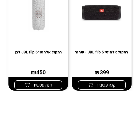
רמקול אלחוטי JBL flip 5 - שחור
רמקול אלחוטי JBL flip 6 לבן
רמ
₪450
₪399
קנה עכשיו
קנה עכשיו