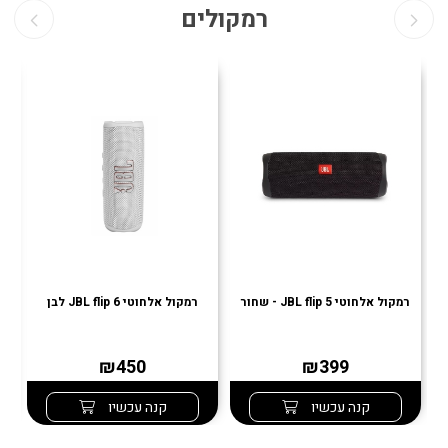
רמקולים
רמקול אלחוטי JBL flip 5 - שחור
רמקול אלחוטי JBL flip 6 לבן
רמ
₪450
₪399
קנה עכשיו
קנה עכשיו