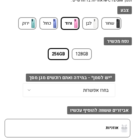
תומך E-SIM ו NFC אחריות 12 חודשיים .
צבע
שחור
לבן
ורוד
כחול
ירוק
נפח מכשיר
256GB
128GB
*יש לסמן* - במידה ואתם רוכשים מגן מסך
אביזרים ששווה להוסיף עכשיו
אוזניות