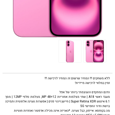
ללא משחקים !!! המחיר שרשום זה המחיר לרכישה !!!
זמין במלאי לרכישה מיידית!
טלפון סלולרי אפל אייפון 16 ורוד Apple iPhone 16 256GB
הדגם המתקדם והעוצמתי ביותר של אפל
מעבד ראשי A18 | שתי מצלמות אחוריות 48+12 MP, מצלמת סלפי 12MP | מסך
6.1 אינטש Super Retina XDR | חיישן זיהוי פנים | אפשרות טעינה אלחוטית ותמיכה
ברשת הדור החמישי 5G
מה בקופסא: אייפון, כבל טעינה. *האריזה אינה מכילה אדפטור ואוזניות חוטיות