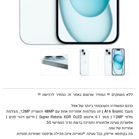
ללא משחקים !!! המחיר שרשום באתר זה המחיר לרכישה !!!
טלפון סלולרי אפל
אייפון 15 כחול Apple iPhone 15 128GB
הדגם המשודרג והעוצמתי ביותר של אפל.
מעבד A16 Bionic | זוג מצלמות אחוריות אחת עם 48MP והשנייה 12MP, מצלמת
סלפי 12MP | מסך 6.1 אינטש Super Retina XDR OLED | חיישן זיהוי פנים |
אפשרות טעינה אלחוטית ותמיכה ברשת הדור החמישי 5G
אחריות של שנה .
מה בקופסא: אייפון, כבל טעינה. *האריזה אינה מכילה אדפטור ואוזניות חוטיות.