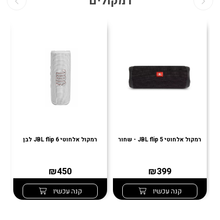
רמקולים
רמקול אלחוטי JBL flip 5 - שחור
רמקול אלחוטי JBL flip 6 לבן
רמ
₪450
₪399
קנה עכשיו
קנה עכשיו