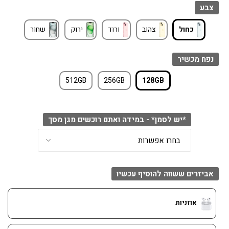
צבע
כחול
צהוב
ורוד
ירוק
שחור
נפח מכשיר
512GB
256GB
128GB
*יש לסמן* - במידה ואתם רוכשים מגן מסך
אביזרים ששווה להוסיף עכשיו
אוזניות