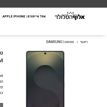
אפל אייפונים | APPLE IPHONE
ראשי
סמסונג | SAMSUNG
AM
הת
זמין
כו
א