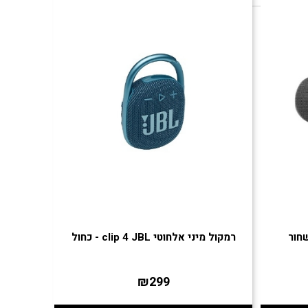
רמקול מיני אלחוטי clip 4 JBL - כחול
רמקול אלחוטי l
₪299