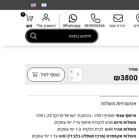
0
החשבון שלי
פים
יצירת קשר
08-8556566
Whatsapp
₪0
מחיר
i
הוסף לסל
₪3800
h
אפשרויות משלוח
איסוף עצמי
מסניף רמלה - בכתובת:
ישראל פרנקל 25, רמלה
משלוח חינם
מגיע לנקודת איסוף עד 7 ימי עסקים
משלוח מהיר
₪49 לבית הלקוח 1-3 ימי עסקים
משלוח אקספרס
(מרכז ושפלה בלבד!)
₪80 עד 1 ימי עסקים