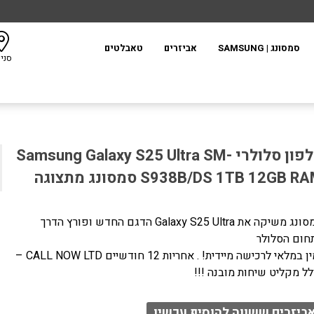
סמסונג | SAMSUNG
אביזרים
טאבלטים
סני
טלפון סלולרי Samsung Galaxy S25 Ultra SM-
S938B/DS 1TB 12GB R סמסונג מתצוגה
סמסונג משיקה את Galaxy S25 Ultra הדגם החדש ופורץ הדרך
חום הסלולר
 במלאי לרכישה מיידית! . אחריות 12 חודשיים CALL NOW LTD –
לל מקליט שיחות מובנה !!!
ביזרים ששווה להוסיף עכשיו