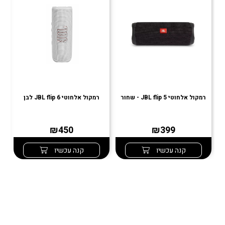
רמקול אלחוטי JBL flip 5 - שחור
רמקול אלחוטי JBL flip 6 לבן
רמ
₪450
₪399
קנה עכשיו
קנה עכשיו