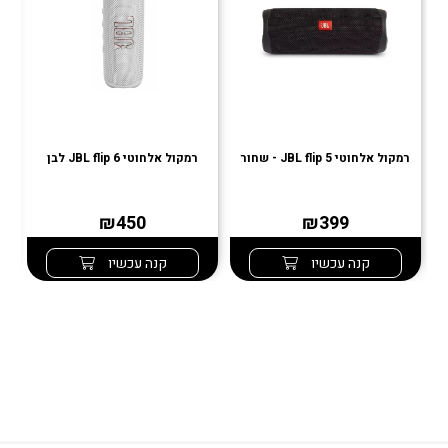
רמקול אלחוטי JBL flip 5 - שחור
רמקול אלחוטי JBL flip 6 לבן
רמ
₪450
₪399
קנה עכשיו
קנה עכשיו