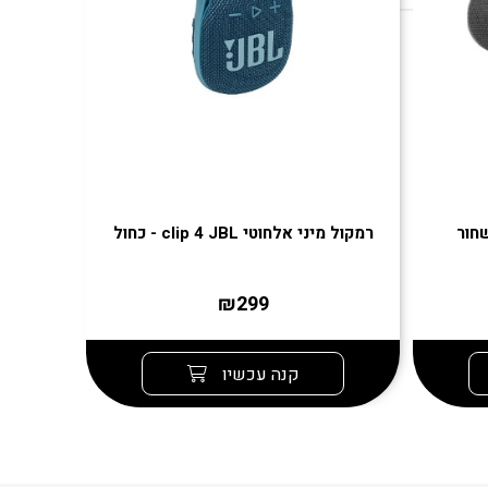
רמקול מיני אלחוטי clip 4 JBL - כחול
רמקול אלחוטי l
₪299
קנה עכשיו