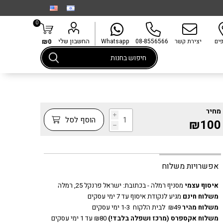
0
החשבון שלי
פים
יצירת קשר
08-8556566
Whatsapp
₪0
מחיר
i
הוסף לסל
₪100
h
אפשרויות משלוח
איסוף עצמי
מסניף רמלה - בכתובת:
ישראל פרנקל 25, רמלה
משלוח חינם
מגיע לנקודת איסוף עד 7 ימי עסקים
משלוח מהיר
₪49 לבית הלקוח 1-3 ימי עסקים
משלוח אקספרס
(מרכז ושפלה בלבד!)
₪80 עד 1 ימי עסקים