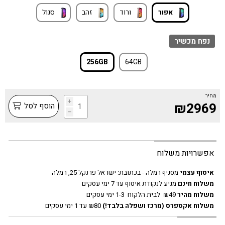
אפור
ורוד
זהב
סגול
נפח מכשיר
256GB
64GB
מחיר
i
₪2969
הוסף לסל
h
אפשרויות משלוח
איסוף עצמי
מסניף רמלה - בכתובת:
ישראל פרנקל 25, רמלה
משלוח חינם
מגיע לנקודת איסוף עד 7 ימי עסקים
משלוח מהיר
₪49 לבית הלקוח 1-3 ימי עסקים
משלוח אקספרס
(מרכז ושפלה בלבד!)
₪80 עד 1 ימי עסקים