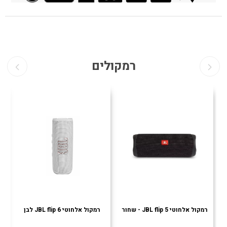
רמקולים
רמקול אלחוטי JBL flip 5 - שחור
רמקול אלחוטי JBL flip 6 לבן
רמ