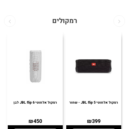
רמקולים
רמקול אלחוטי JBL flip 5 - שחור
רמקול אלחוטי JBL flip 6 לבן
רמ
₪450
₪399